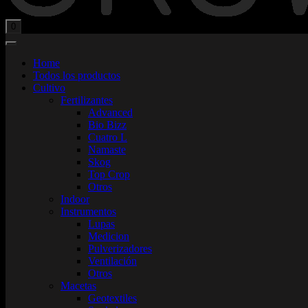
Total:
$
0,00
0
Home
Todos los productos
Cultivo
Fertilizantes
Advanced
Bio Bizz
Cuatro L
Namaste
Skog
Top Crop
Otros
Indoor
Instrumentos
Lupas
Medicion
Pulverizadores
Ventilación
Otros
Macetas
Geotextiles