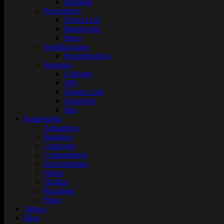
Sopladas
Preventivos
Green Leaf
Mamboretá
Otros
Semillas Inase
Fotoperiodicas
Sustratos
Cultivate
Jiffy
Organic Life
Terrafertil
Mas
Parafernalia
Armadores
Bandejas
Ceniceros
Contenedores
Encendedores
Filtros
Hojillas
Picadores
Pipas
Tabaco
Blog