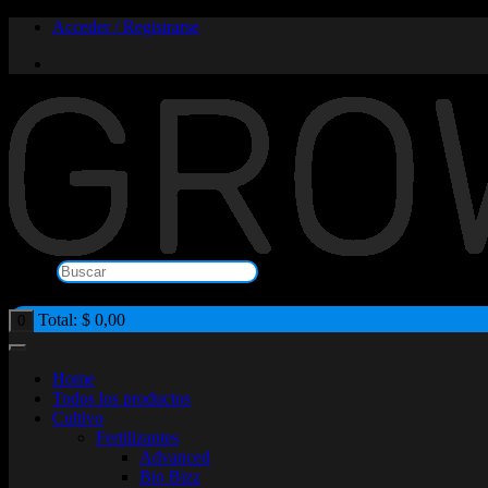
Saltar
Acceder / Registrarse
al
contenido
Buscar
×
Total:
$
0,00
0
Home
Todos los productos
Cultivo
Fertilizantes
Advanced
Bio Bizz