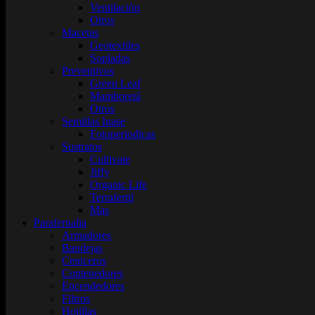
Ventilación
Otros
Macetas
Geotextiles
Sopladas
Preventivos
Green Leaf
Mamboretá
Otros
Semillas Inase
Fotoperiodicas
Sustratos
Cultivate
Jiffy
Organic Life
Terrafertil
Mas
Parafernalia
Armadores
Bandejas
Ceniceros
Contenedores
Encendedores
Filtros
Hojillas