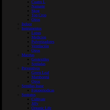
Cuatro L
Namaste
Skog
Top Crop
Otros
Indoor
Instrumentos
Lupas
Medicion
Pulverizadores
Ventilación
Otros
Macetas
Geotextiles
Sopladas
Preventivos
Green Leaf
Mamboretá
Otros
Semillas Inase
Fotoperiodicas
Sustratos
Cultivate
Jiffy
Organic Life