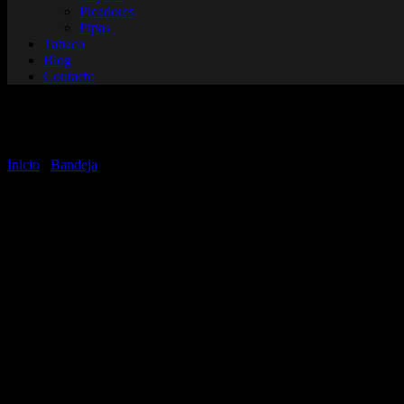
Picadores
Pipas
Tabaco
Blog
Contacto
Slider
Inicio
/
Bandeja
/ Slider
No se han encontrado productos que coincidan con tu selección.