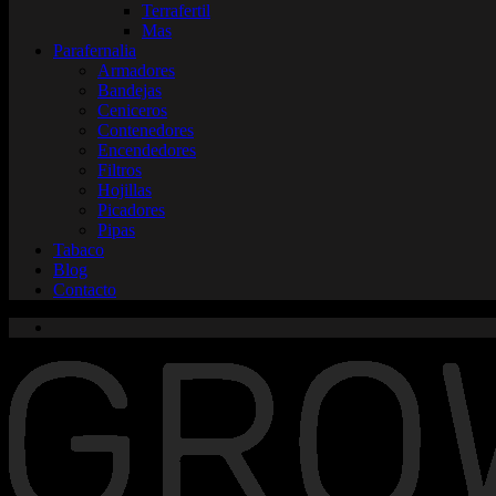
Terrafertil
Mas
Parafernalia
Armadores
Bandejas
Ceniceros
Contenedores
Encendedores
Filtros
Hojillas
Picadores
Pipas
Tabaco
Blog
Contacto