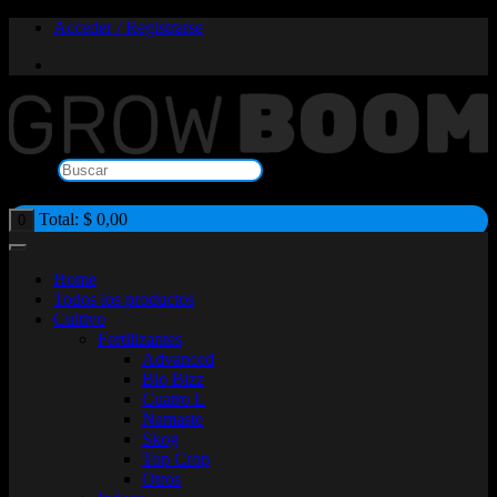
Saltar
Acceder / Registrarse
al
contenido
Buscar
×
Total:
$
0,00
0
Home
Todos los productos
Cultivo
Fertilizantes
Advanced
Bio Bizz
Cuatro L
Namaste
Skog
Top Crop
Otros