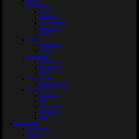
Indoor
Instrumentos
Lupas
Medicion
Pulverizadores
Ventilación
Otros
Macetas
Geotextiles
Sopladas
Preventivos
Green Leaf
Mamboretá
Otros
Semillas Inase
Fotoperiodicas
Sustratos
Cultivate
Jiffy
Organic Life
Terrafertil
Mas
Parafernalia
Armadores
Bandejas