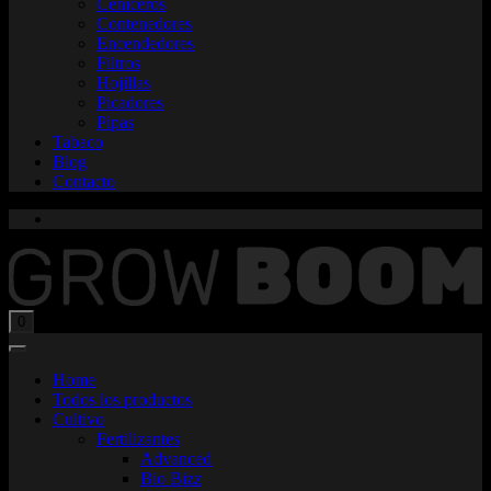
Ceniceros
Contenedores
Encendedores
Filtros
Hojillas
Picadores
Pipas
Tabaco
Blog
Contacto
Total:
$
0,00
0
Home
Todos los productos
Cultivo
Fertilizantes
Advanced
Bio Bizz