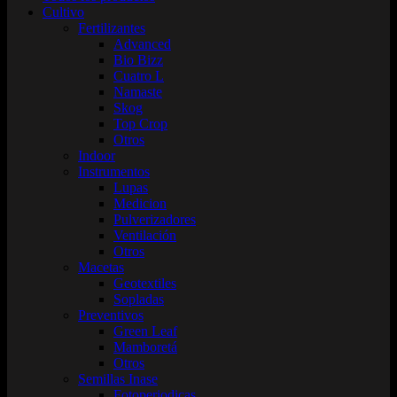
Cultivo
Fertilizantes
Advanced
Bio Bizz
Cuatro L
Namaste
Skog
Top Crop
Otros
Indoor
Instrumentos
Lupas
Medicion
Pulverizadores
Ventilación
Otros
Macetas
Geotextiles
Sopladas
Preventivos
Green Leaf
Mamboretá
Otros
Semillas Inase
Fotoperiodicas