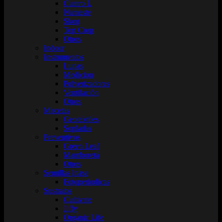
Cuatro L
Namaste
Skog
Top Crop
Otros
Indoor
Instrumentos
Lupas
Medicion
Pulverizadores
Ventilación
Otros
Macetas
Geotextiles
Sopladas
Preventivos
Green Leaf
Mamboretá
Otros
Semillas Inase
Fotoperiodicas
Sustratos
Cultivate
Jiffy
Organic Life