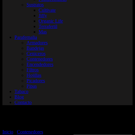
Sustratos
Cultivate
Jiffy
Organic Life
Terrafertil
Mas
Parafernalia
Armadores
Bandejas
Ceniceros
Contenedores
Encendedores
Filtros
Hojillas
Picadores
Pipas
Tabaco
Blog
Contacto
Gb
Inicio
/
Contenedores
/ Gb