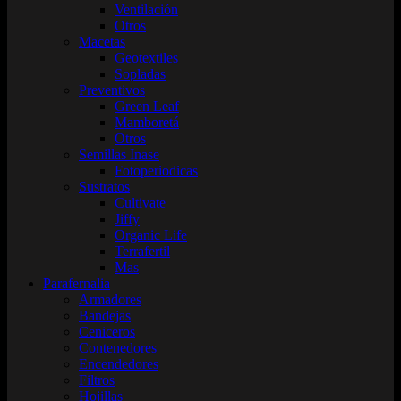
Ventilación
Otros
Macetas
Geotextiles
Sopladas
Preventivos
Green Leaf
Mamboretá
Otros
Semillas Inase
Fotoperiodicas
Sustratos
Cultivate
Jiffy
Organic Life
Terrafertil
Mas
Parafernalia
Armadores
Bandejas
Ceniceros
Contenedores
Encendedores
Filtros
Hojillas