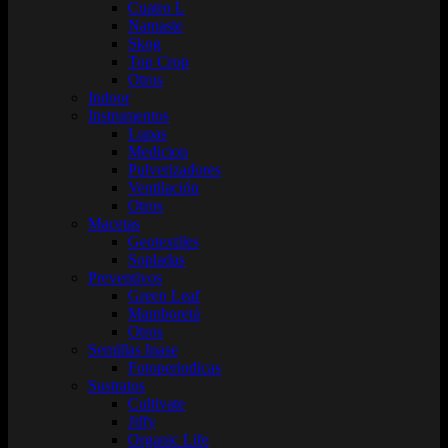
Cuatro L
Namaste
Skog
Top Crop
Otros
Indoor
Instrumentos
Lupas
Medicion
Pulverizadores
Ventilación
Otros
Macetas
Geotextiles
Sopladas
Preventivos
Green Leaf
Mamboretá
Otros
Semillas Inase
Fotoperiodicas
Sustratos
Cultivate
Jiffy
Organic Life