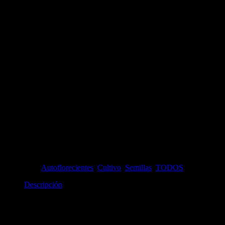
Blue Haze x Gelato 41 Auto x 3
| Greenhouse Seeds
$
57.000,00
Blue Haze x Gelato 41 Autofloreciente
30% SATIVA 60% INDICA 10% RUDERALIS
THC: 21% CBD: 0,50% CBN:0,10%
Tiempo de cosecha: 11 Semanas
Sin existencias
Categorías:
Autoflorecientes
,
Cultivo
,
Semillas
,
TODOS
Descripción
Descripción