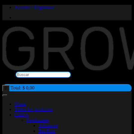
Saltar
Acceder / Registrarse
al
contenido
Buscar
×
Total:
$
0,00
0
Home
Todos los productos
Cultivo
Fertilizantes
Advanced
Bio Bizz