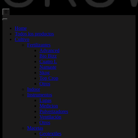
Total:
$
0,00
0
Home
Todos los productos
Cultivo
Fertilizantes
Advanced
Bio Bizz
Cuatro L
Namaste
Skog
Top Crop
Otros
Indoor
Instrumentos
Lupas
Medicion
Pulverizadores
Ventilación
Otros
Macetas
Geotextiles