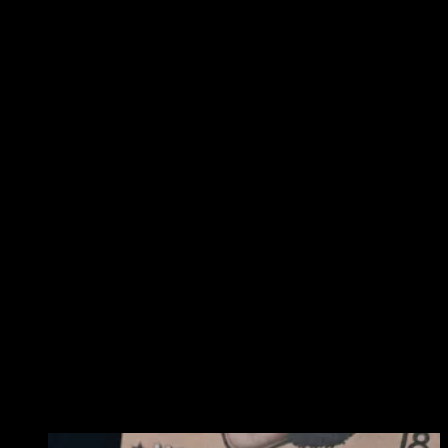
El resultado es una planta muy fragante que expresa tanto caracteres
Haze como Gelato. Los efectos están bien equilibrados y son
apreciados por todos los consumidores. Los sabores van desde
ácidos, alimonados, dulces e incluso gaseosos.
La planta es muy bonita y compacta, y debido a los genes Haze, esta
planta tiende a ser ligeramente más alta que los otros cruces de
Gelato #41 Auto. En interior, esta planta puede producir hasta
500g/m2 si se cultiva correctamente, con una altura de 100/140 cm.
En exterior también es muy resistente y puede producir hasta
80/100g por planta.
Esta genética se caracteriza por un espaciamiento de nudos medio y
un buen número de ramificaciones. Las flores son alargadas y llenas
de tricomas, con colores que van del verde oscuro al morado.
Los terpenos más expresados ​​son D-Limoneno, β-Cariofileno y α-
Humuleno.
Buen equilibrio entre el efecto mental y corporal, perfecta como
variedad “para todo el día”.
Productos relacionados