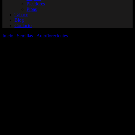
Picadores
Pipas
Tabaco
Blog
Contacto
Inicio
/
Semillas
/
Autoflorecientes
/ Blue Haze x Gelato 41 Auto x
3 | Greenhouse Seeds