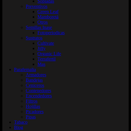
Sopladas
Preventivos
Green Leaf
Mamboretá
Otros
Semillas Inase
Fotoperiodicas
Sustratos
Cultivate
Jiffy
Organic Life
Terrafertil
Mas
Parafernalia
Armadores
Bandejas
Ceniceros
Contenedores
Encendedores
Filtros
Hojillas
Picadores
Pipas
Tabaco
Blog