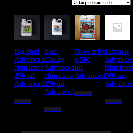
Mostrando los 4 resultados
Big Bud
Bud
Overdrive
Tripack
Advanced
Candy
x 500
Advance
Nutrients
Advanced
ml
Nutrient
250 ml
Nutrients
Advanced
500 ml
Advanced
250 ml
Advance
$
80.522,00
Advanced
Leer más
$
55.200,00
$
80.539,00
Leer más
Leer más
$
40.500,00
Leer más