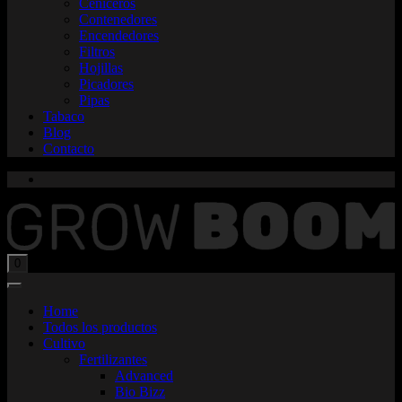
Ceniceros
Contenedores
Encendedores
Filtros
Hojillas
Picadores
Pipas
Tabaco
Blog
Contacto
Total:
$
0,00
0
Home
Todos los productos
Cultivo
Fertilizantes
Advanced
Bio Bizz