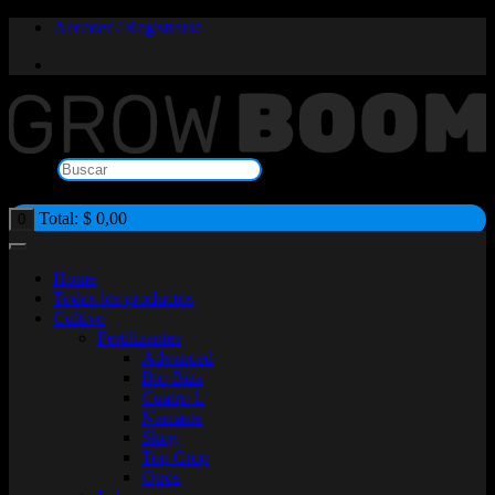
Saltar
Acceder / Registrarse
al
contenido
Buscar
×
Total:
$
0,00
0
Home
Todos los productos
Cultivo
Fertilizantes
Advanced
Bio Bizz
Cuatro L
Namaste
Skog
Top Crop
Otros