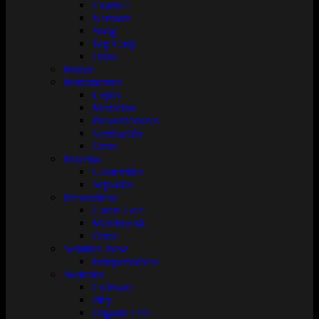
Cuatro L
Namaste
Skog
Top Crop
Otros
Indoor
Instrumentos
Lupas
Medicion
Pulverizadores
Ventilación
Otros
Macetas
Geotextiles
Sopladas
Preventivos
Green Leaf
Mamboretá
Otros
Semillas Inase
Fotoperiodicas
Sustratos
Cultivate
Jiffy
Organic Life