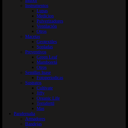
Indoor
Instrumentos
Lupas
Medicion
Pulverizadores
Ventilación
Otros
Macetas
Geotextiles
Sopladas
Preventivos
Green Leaf
Mamboretá
Otros
Semillas Inase
Fotoperiodicas
Sustratos
Cultivate
Jiffy
Organic Life
Terrafertil
Mas
Parafernalia
Armadores
Bandejas