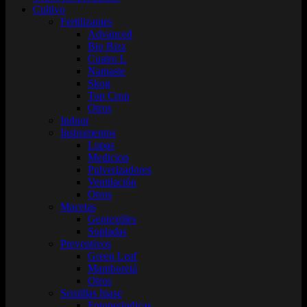
Cultivo
Fertilizantes
Advanced
Bio Bizz
Cuatro L
Namaste
Skog
Top Crop
Otros
Indoor
Instrumentos
Lupas
Medicion
Pulverizadores
Ventilación
Otros
Macetas
Geotextiles
Sopladas
Preventivos
Green Leaf
Mamboretá
Otros
Semillas Inase
Fotoperiodicas