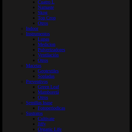
Cuatro L
Namaste
Skog
Top Crop
Otros
Indoor
Instrumentos
Lupas
Medicion
Pulverizadores
Ventilación
Otros
Macetas
Geotextiles
Sopladas
Preventivos
Green Leaf
Mamboretá
Otros
Semillas Inase
Fotoperiodicas
Sustratos
Cultivate
Jiffy
Organic Life