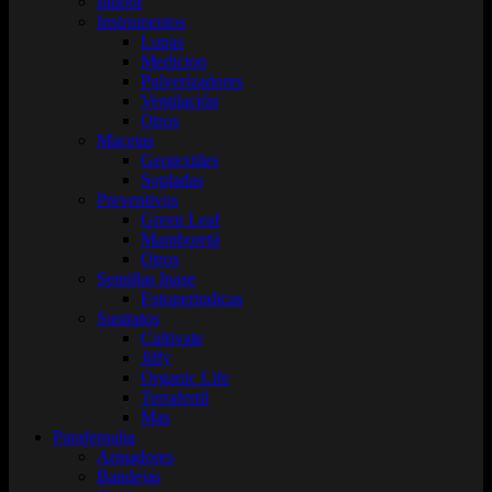
Indoor
Instrumentos
Lupas
Medicion
Pulverizadores
Ventilación
Otros
Macetas
Geotextiles
Sopladas
Preventivos
Green Leaf
Mamboretá
Otros
Semillas Inase
Fotoperiodicas
Sustratos
Cultivate
Jiffy
Organic Life
Terrafertil
Mas
Parafernalia
Armadores
Bandejas