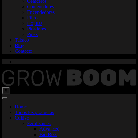
Ceniceros
Contenedores
Encendedores
Filtros
Hojillas
Picadores
Pipas
Tabaco
Blog
Contacto
Total:
$
0,00
0
Home
Todos los productos
Cultivo
Fertilizantes
Advanced
Bio Bizz