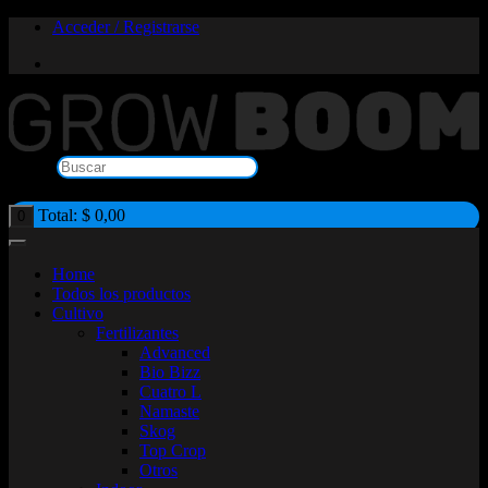
Saltar
Acceder / Registrarse
al
contenido
Buscar
×
Total:
$
0,00
0
Home
Todos los productos
Cultivo
Fertilizantes
Advanced
Bio Bizz
Cuatro L
Namaste
Skog
Top Crop
Otros