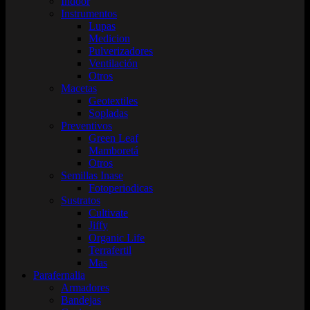
Indoor
Instrumentos
Lupas
Medicion
Pulverizadores
Ventilación
Otros
Macetas
Geotextiles
Sopladas
Preventivos
Green Leaf
Mamboretá
Otros
Semillas Inase
Fotoperiodicas
Sustratos
Cultivate
Jiffy
Organic Life
Terrafertil
Mas
Parafernalia
Armadores
Bandejas