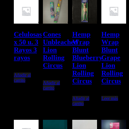
Celulosas
Cones
Hemp
Hemp
x 50 u. 3
Unbleached
Wrap
Wrap
Rayos 3
Lion
Blunt
Blunt
rayos
Rolling
Blueberry
Grape
Circus
Lion
Lion
$
2.100,00
Rolling
Rolling
Añadir al
$
4.999,99
Circus
Circus
carrito
Añadir al
carrito
$
3.500,03
$
3.499,95
Añadir al
Leer más
carrito