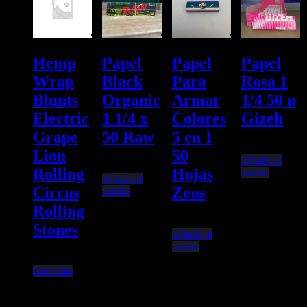
Hemp
Papel
Papel
Papel
Wrap
Black
Para
Rosa 1
Blunts
Organic
Armar
1/4 50 u
Electric
1 1/4 x
Colores
Gizeh
Grape
50 Raw
5 en 1
$
2.249,98
Lion
50
Añadir al
$
3.400,00
Rolling
Hojas
carrito
Añadir al
Circus
Zeus
carrito
Rolling
$
2.100,00
Stones
Añadir al
carrito
$
3.800,00
Leer más