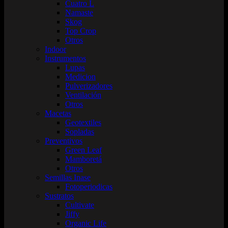
Cuatro L
Namaste
Skog
Top Crop
Otros
Indoor
Instrumentos
Lupas
Medicion
Pulverizadores
Ventilación
Otros
Macetas
Geotextiles
Sopladas
Preventivos
Green Leaf
Mamboretá
Otros
Semillas Inase
Fotoperiodicas
Sustratos
Cultivate
Jiffy
Organic Life