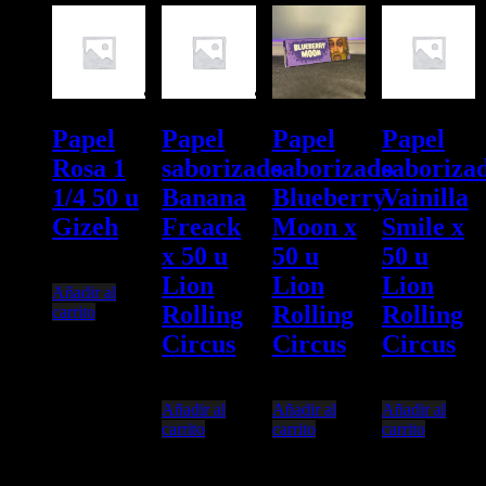
Papel
Papel
Papel
Papel
Rosa 1
saborizado
saborizado
saboriza
1/4 50 u
Banana
Blueberry
Vainilla
Gizeh
Freack
Moon x
Smile x
x 50 u
50 u
50 u
$
2.249,98
Lion
Lion
Lion
Añadir al
Rolling
Rolling
Rolling
carrito
Circus
Circus
Circus
$
2.100,00
$
2.300,00
$
2.100,00
Añadir al
Añadir al
Añadir al
carrito
carrito
carrito