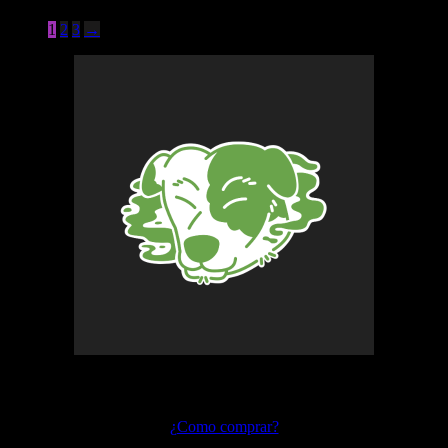
1
2
3
→
Preguntas frecuentes
¿Como comprar?