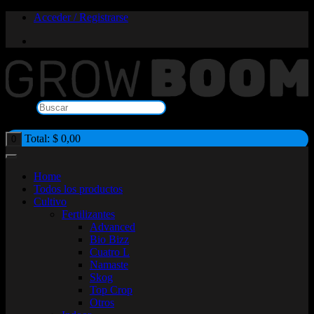
Saltar
Acceder / Registrarse
al
contenido
Buscar
×
Total:
$
0,00
0
Home
Todos los productos
Cultivo
Fertilizantes
Advanced
Bio Bizz
Cuatro L
Namaste
Skog
Top Crop
Otros