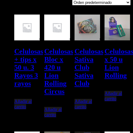
Mostrando 1–16 de 48 resultados
Celulosas
Celulosas
Celulosas
Celulosa
+ tips x
Bloc x
Sativa
x 50 u
50 u. 3
420 u
Club
Lion
Rayos 3
Lion
Sativa
Rolling
rayos
Rolling
Club
$
3.000,00
Circus
Añadir al
$
2.500,00
$
2.250,00
carrito
Añadir al
Añadir al
$
8.200,00
carrito
carrito
Añadir al
carrito