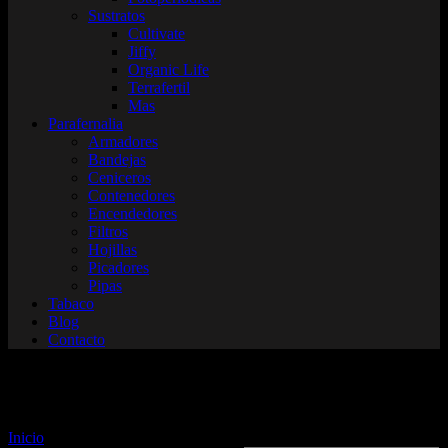
Sustratos
Cultivate
Jiffy
Organic Life
Terrafertil
Mas
Parafernalia
Armadores
Bandejas
Ceniceros
Contenedores
Encendedores
Filtros
Hojillas
Picadores
Pipas
Tabaco
Blog
Contacto
Hojillas
Inicio
/ Hojillas