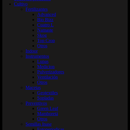
Cultivo
Fertilizantes
Advanced
Bio Bizz
Cuatro L
Namaste
Skog
Top Crop
Otros
Indoor
Instrumentos
Lupas
Medicion
Pulverizadores
Ventilación
Otros
Macetas
Geotextiles
Sopladas
Preventivos
Green Leaf
Mamboretá
Otros
Semillas Inase
Fotoperiodicas