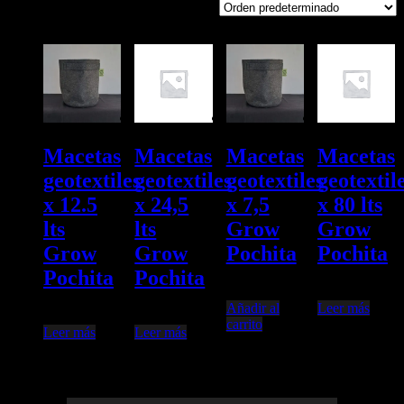
Mostrando los 4 resultados
Macetas
Macetas
Macetas
Macetas
geotextiles
geotextiles
geotextiles
geotextil
x 12.5
x 24,5
x 7,5
x 80 lts
lts
lts
Grow
Grow
Grow
Grow
Pochita
Pochita
Pochita
Pochita
$
6.300,00
$
18.600,00
Añadir al
Leer más
$
8.400,00
$
9.100,00
carrito
Leer más
Leer más