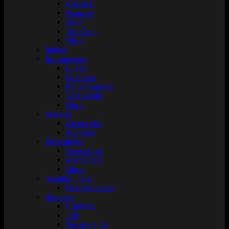
Cuatro L
Namaste
Skog
Top Crop
Otros
Indoor
Instrumentos
Lupas
Medicion
Pulverizadores
Ventilación
Otros
Macetas
Geotextiles
Sopladas
Preventivos
Green Leaf
Mamboretá
Otros
Semillas Inase
Fotoperiodicas
Sustratos
Cultivate
Jiffy
Organic Life