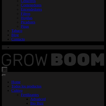
Ceniceros
Contenedores
Encendedores
Filtros
Hojillas
Picadores
Pipas
Tabaco
Blog
Contacto
Total:
$
0,00
0
Home
Todos los productos
Cultivo
Fertilizantes
Advanced
Bio Bizz