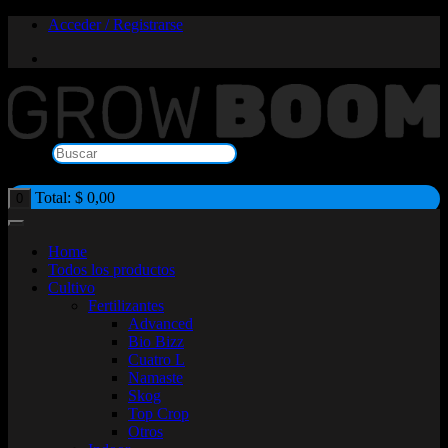
Saltar
Acceder / Registrarse
al
contenido
Buscar
×
Total:
$
0,00
0
Home
Todos los productos
Cultivo
Fertilizantes
Advanced
Bio Bizz
Cuatro L
Namaste
Skog
Top Crop
Otros