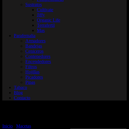
Sustratos
Cultivate
Jiffy
Organic Life
Terrafertil
Mas
Parafernalia
Armadores
Bandejas
Ceniceros
Contenedores
Encendedores
Filtros
Hojillas
Picadores
Pipas
Tabaco
Blog
Contacto
Grow Pochita
Inicio
/
Macetas
/ Grow Pochita