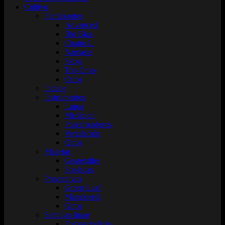
Cultivo
Fertilizantes
Advanced
Bio Bizz
Cuatro L
Namaste
Skog
Top Crop
Otros
Indoor
Instrumentos
Lupas
Medicion
Pulverizadores
Ventilación
Otros
Macetas
Geotextiles
Sopladas
Preventivos
Green Leaf
Mamboretá
Otros
Semillas Inase
Fotoperiodicas