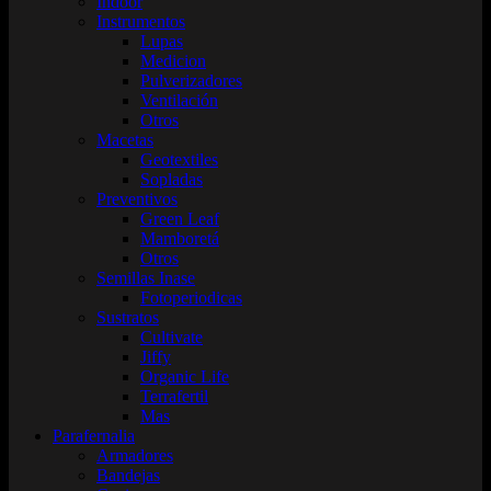
Indoor
Instrumentos
Lupas
Medicion
Pulverizadores
Ventilación
Otros
Macetas
Geotextiles
Sopladas
Preventivos
Green Leaf
Mamboretá
Otros
Semillas Inase
Fotoperiodicas
Sustratos
Cultivate
Jiffy
Organic Life
Terrafertil
Mas
Parafernalia
Armadores
Bandejas