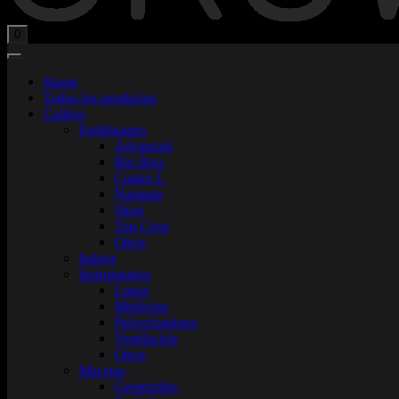
Total:
$
0,00
0
Home
Todos los productos
Cultivo
Fertilizantes
Advanced
Bio Bizz
Cuatro L
Namaste
Skog
Top Crop
Otros
Indoor
Instrumentos
Lupas
Medicion
Pulverizadores
Ventilación
Otros
Macetas
Geotextiles