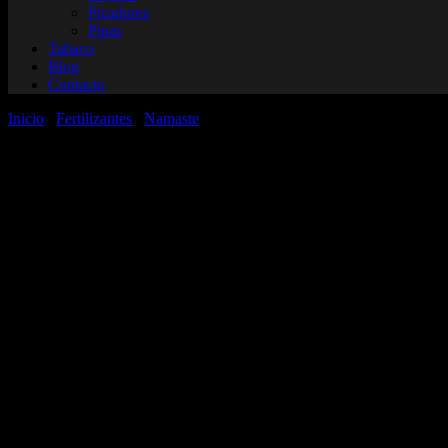
Picadores
Pipas
Tabaco
Blog
Contacto
Inicio
/
Fertilizantes
/
Namaste
/ Amazonia Micorrizas Raices fuertes 