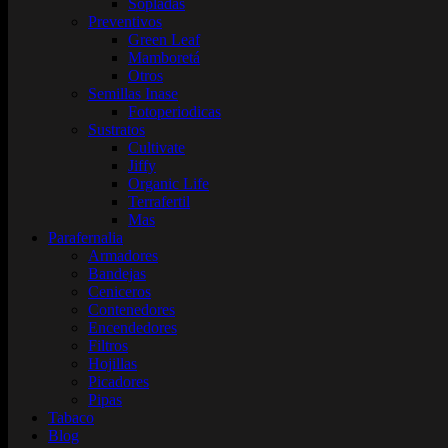
Sopladas
Preventivos
Green Leaf
Mamboretá
Otros
Semillas Inase
Fotoperiodicas
Sustratos
Cultivate
Jiffy
Organic Life
Terrafertil
Mas
Parafernalia
Armadores
Bandejas
Ceniceros
Contenedores
Encendedores
Filtros
Hojillas
Picadores
Pipas
Tabaco
Blog