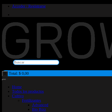
Saltar
Acceder / Registrarse
al
contenido
Buscar
×
Total:
$
0,00
0
Home
Todos los productos
Cultivo
Fertilizantes
Advanced
Bio Bizz