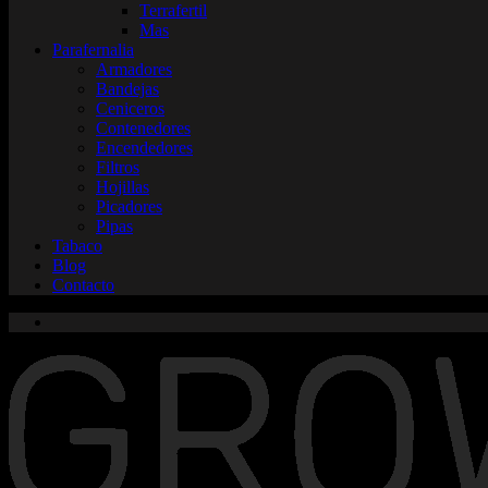
Terrafertil
Mas
Parafernalia
Armadores
Bandejas
Ceniceros
Contenedores
Encendedores
Filtros
Hojillas
Picadores
Pipas
Tabaco
Blog
Contacto