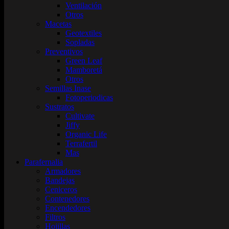
Ventilación
Otros
Macetas
Geotextiles
Sopladas
Preventivos
Green Leaf
Mamboretá
Otros
Semillas Inase
Fotoperiodicas
Sustratos
Cultivate
Jiffy
Organic Life
Terrafertil
Mas
Parafernalia
Armadores
Bandejas
Ceniceros
Contenedores
Encendedores
Filtros
Hojillas