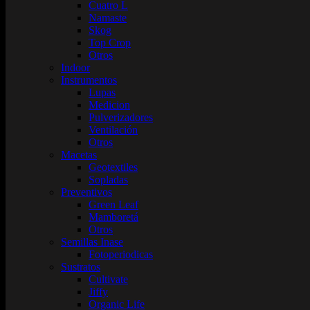
Cuatro L
Namaste
Skog
Top Crop
Otros
Indoor
Instrumentos
Lupas
Medicion
Pulverizadores
Ventilación
Otros
Macetas
Geotextiles
Sopladas
Preventivos
Green Leaf
Mamboretá
Otros
Semillas Inase
Fotoperiodicas
Sustratos
Cultivate
Jiffy
Organic Life