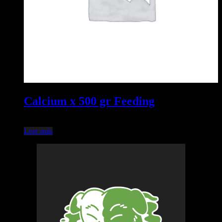
Calcium x 500 gr Feeding
$
65.000,00
Leer más