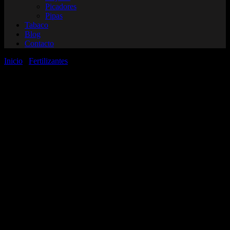
Picadores
Pipas
Tabaco
Blog
Contacto
Inicio
/
Fertilizantes
/ Base A x 1 litro Kawsay