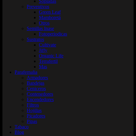
Sopladas
Preventivos
Green Leaf
Mamboretá
Otros
Semillas Inase
Fotoperiodicas
Sustratos
Cultivate
Jiffy
Organic Life
Terrafertil
Mas
Parafernalia
Armadores
Bandejas
Ceniceros
Contenedores
Encendedores
Filtros
Hojillas
Picadores
Pipas
Tabaco
Blog