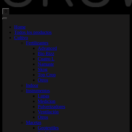
Total:
$
0,00
0
Home
Todos los productos
Cultivo
Fertilizantes
Advanced
Bio Bizz
Cuatro L
Namaste
Skog
Top Crop
Otros
Indoor
Instrumentos
Lupas
Medicion
Pulverizadores
Ventilación
Otros
Macetas
Geotextiles