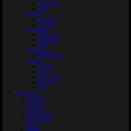
Ventilación
Otros
Macetas
Geotextiles
Sopladas
Preventivos
Green Leaf
Mamboretá
Otros
Semillas Inase
Fotoperiodicas
Sustratos
Cultivate
Jiffy
Organic Life
Terrafertil
Mas
Parafernalia
Armadores
Bandejas
Ceniceros
Contenedores
Encendedores
Filtros
Hojillas