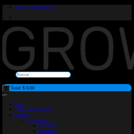
Saltar
Acceder / Registrarse
al
contenido
Buscar
×
Total:
$
0,00
0
Home
Todos los productos
Cultivo
Fertilizantes
Advanced
Bio Bizz