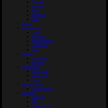
Cuatro L
Namaste
Skog
Top Crop
Otros
Indoor
Instrumentos
Lupas
Medicion
Pulverizadores
Ventilación
Otros
Macetas
Geotextiles
Sopladas
Preventivos
Green Leaf
Mamboretá
Otros
Semillas Inase
Fotoperiodicas
Sustratos
Cultivate
Jiffy
Organic Life