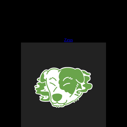
Filtros blancos x 50 Zeus
$
1.150,00
Sin existencias
SKU:
8960590652312
Categoría:
Zeus