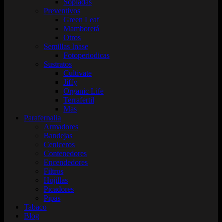
Sopladas
Preventivos
Green Leaf
Mamboretá
Otros
Semillas Inase
Fotoperiodicas
Sustratos
Cultivate
Jiffy
Organic Life
Terrafertil
Mas
Parafernalia
Armadores
Bandejas
Ceniceros
Contenedores
Encendedores
Filtros
Hojillas
Picadores
Pipas
Tabaco
Blog