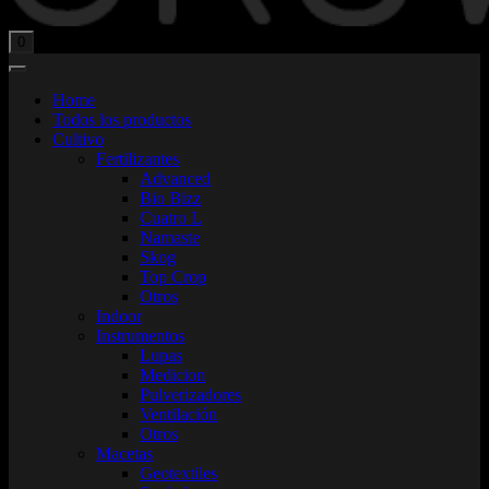
Total:
$
0,00
0
Home
Todos los productos
Cultivo
Fertilizantes
Advanced
Bio Bizz
Cuatro L
Namaste
Skog
Top Crop
Otros
Indoor
Instrumentos
Lupas
Medicion
Pulverizadores
Ventilación
Otros
Macetas
Geotextiles