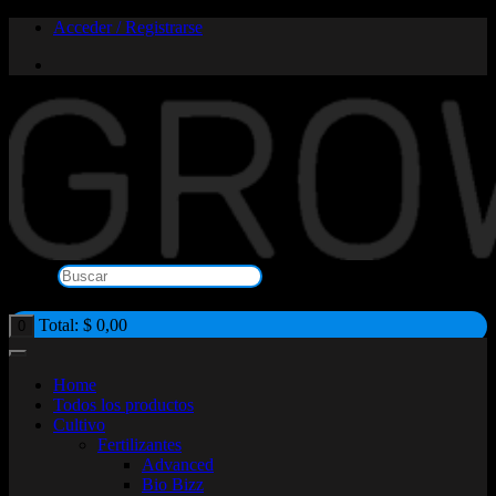
Saltar
Acceder / Registrarse
al
contenido
Buscar
×
Total:
$
0,00
0
Home
Todos los productos
Cultivo
Fertilizantes
Advanced
Bio Bizz