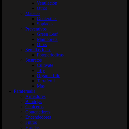
Ventilación
Otros
Macetas
Geotextiles
Sopladas
Preventivos
Green Leaf
Mamboretá
Otros
Semillas Inase
Fotoperiodicas
Sustratos
Cultivate
Jiffy
Organic Life
Terrafertil
Mas
Parafernalia
Armadores
Bandejas
Ceniceros
Contenedores
Encendedores
Filtros
Hojillas