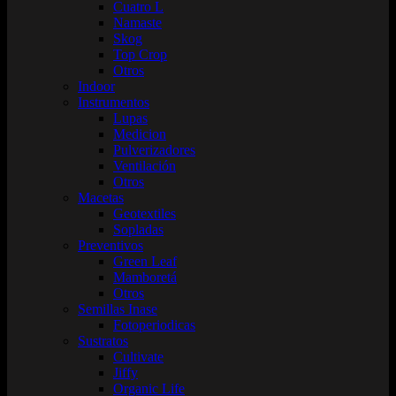
Cuatro L
Namaste
Skog
Top Crop
Otros
Indoor
Instrumentos
Lupas
Medicion
Pulverizadores
Ventilación
Otros
Macetas
Geotextiles
Sopladas
Preventivos
Green Leaf
Mamboretá
Otros
Semillas Inase
Fotoperiodicas
Sustratos
Cultivate
Jiffy
Organic Life