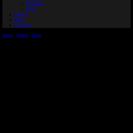
Picadores
Pipas
Tabaco
Blog
Contacto
Inicio
/
Filtros
/
Zeus
/ Filtros blancos x 50 Zeus