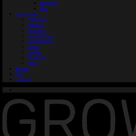
Terrafertil
Mas
Parafernalia
Armadores
Bandejas
Ceniceros
Contenedores
Encendedores
Filtros
Hojillas
Picadores
Pipas
Tabaco
Blog
Contacto