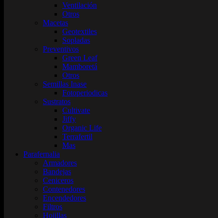
Ventilación
Otros
Macetas
Geotextiles
Sopladas
Preventivos
Green Leaf
Mamboretá
Otros
Semillas Inase
Fotoperiodicas
Sustratos
Cultivate
Jiffy
Organic Life
Terrafertil
Mas
Parafernalia
Armadores
Bandejas
Ceniceros
Contenedores
Encendedores
Filtros
Hojillas