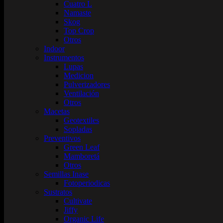
Cuatro L
Namaste
Skog
Top Crop
Otros
Indoor
Instrumentos
Lupas
Medicion
Pulverizadores
Ventilación
Otros
Macetas
Geotextiles
Sopladas
Preventivos
Green Leaf
Mamboretá
Otros
Semillas Inase
Fotoperiodicas
Sustratos
Cultivate
Jiffy
Organic Life