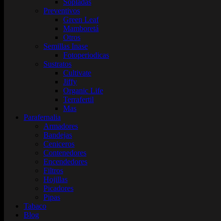
Sopladas
Preventivos
Green Leaf
Mamboretá
Otros
Semillas Inase
Fotoperiodicas
Sustratos
Cultivate
Jiffy
Organic Life
Terrafertil
Mas
Parafernalia
Armadores
Bandejas
Ceniceros
Contenedores
Encendedores
Filtros
Hojillas
Picadores
Pipas
Tabaco
Blog