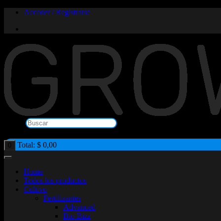
Saltar
Acceder / Registrarse
al
contenido
Buscar
×
Total:
$
0,00
0
Home
Todos los productos
Cultivo
Fertilizantes
Advanced
Bio Bizz