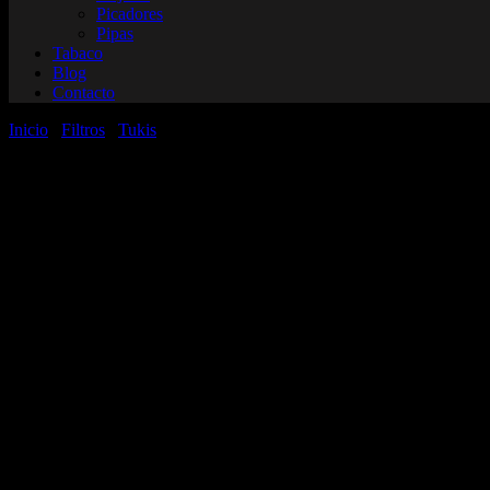
Picadores
Pipas
Tabaco
Blog
Contacto
Inicio
/
Filtros
/
Tukis
/ Filtros de madera Tukis