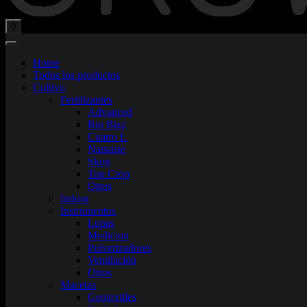
Total:
$
0,00
0
Home
Todos los productos
Cultivo
Fertilizantes
Advanced
Bio Bizz
Cuatro L
Namaste
Skog
Top Crop
Otros
Indoor
Instrumentos
Lupas
Medicion
Pulverizadores
Ventilación
Otros
Macetas
Geotextiles