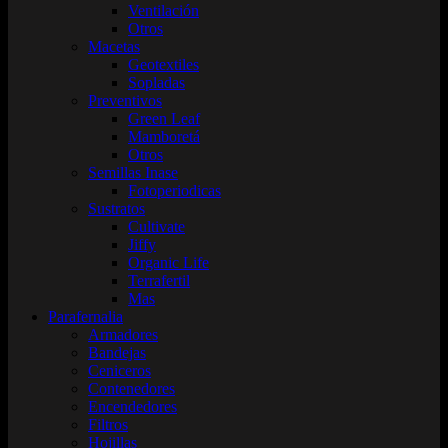
Ventilación
Otros
Macetas
Geotextiles
Sopladas
Preventivos
Green Leaf
Mamboretá
Otros
Semillas Inase
Fotoperiodicas
Sustratos
Cultivate
Jiffy
Organic Life
Terrafertil
Mas
Parafernalia
Armadores
Bandejas
Ceniceros
Contenedores
Encendedores
Filtros
Hojillas