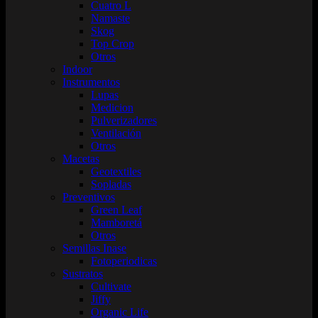
Cuatro L
Namaste
Skog
Top Crop
Otros
Indoor
Instrumentos
Lupas
Medicion
Pulverizadores
Ventilación
Otros
Macetas
Geotextiles
Sopladas
Preventivos
Green Leaf
Mamboretá
Otros
Semillas Inase
Fotoperiodicas
Sustratos
Cultivate
Jiffy
Organic Life