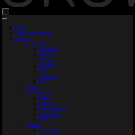
Total:
$
0,00
0
Home
Todos los productos
Cultivo
Fertilizantes
Advanced
Bio Bizz
Cuatro L
Namaste
Skog
Top Crop
Otros
Indoor
Instrumentos
Lupas
Medicion
Pulverizadores
Ventilación
Otros
Macetas
Geotextiles