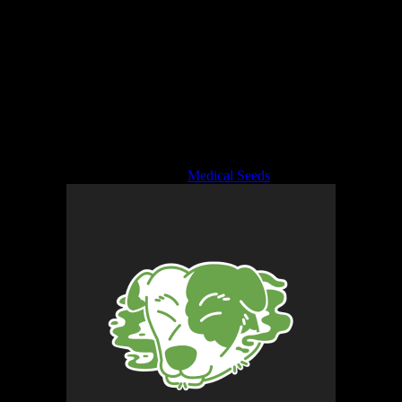
Gelato 242 Medical Seeds
Fotoperiodicas
$
32.700,00
Sin existencias
SKU:
gelatomedical
Categoría:
Medical Seeds