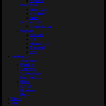
Sopladas
Preventivos
Green Leaf
Mamboretá
Otros
Semillas Inase
Fotoperiodicas
Sustratos
Cultivate
Jiffy
Organic Life
Terrafertil
Mas
Parafernalia
Armadores
Bandejas
Ceniceros
Contenedores
Encendedores
Filtros
Hojillas
Picadores
Pipas
Tabaco
Blog