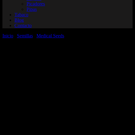
Picadores
Pipas
Tabaco
Blog
Contacto
Inicio
/
Semillas
/
Medical Seeds
/ Gelato 242 Medical Seeds
Fotoperiodicas