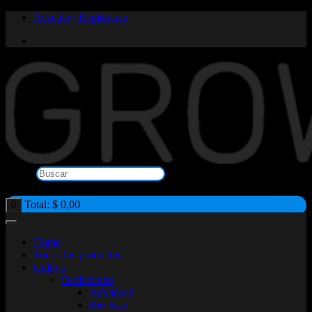
Saltar
Acceder / Registrarse
al
contenido
Buscar
×
Total:
$
0,00
0
Home
Todos los productos
Cultivo
Fertilizantes
Advanced
Bio Bizz