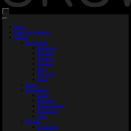
Total:
$
0,00
0
Home
Todos los productos
Cultivo
Fertilizantes
Advanced
Bio Bizz
Cuatro L
Namaste
Skog
Top Crop
Otros
Indoor
Instrumentos
Lupas
Medicion
Pulverizadores
Ventilación
Otros
Macetas
Geotextiles