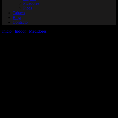
Picadores
Pipas
Tabaco
Blog
Contacto
Inicio
/
Indoor
/
Medidores
/ Medidor de EC New Haze Medidores