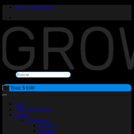
Saltar
Acceder / Registrarse
al
contenido
Buscar
×
Total:
$
0,00
0
Home
Todos los productos
Cultivo
Fertilizantes
Advanced
Bio Bizz