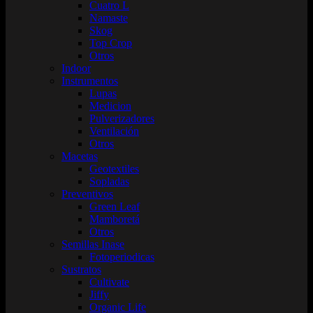
Cuatro L
Namaste
Skog
Top Crop
Otros
Indoor
Instrumentos
Lupas
Medicion
Pulverizadores
Ventilación
Otros
Macetas
Geotextiles
Sopladas
Preventivos
Green Leaf
Mamboretá
Otros
Semillas Inase
Fotoperiodicas
Sustratos
Cultivate
Jiffy
Organic Life