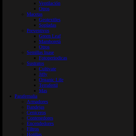
Ventilación
Otros
Macetas
Geotextiles
Sopladas
Preventivos
Green Leaf
Mamboretá
Otros
Semillas Inase
Fotoperiodicas
Sustratos
Cultivate
Jiffy
Organic Life
Terrafertil
Mas
Parafernalia
Armadores
Bandejas
Ceniceros
Contenedores
Encendedores
Filtros
Hojillas