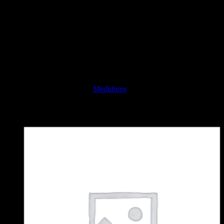
Medidor de EC New Haze
Medidores
$
27.600,00
Sin existencias
SKU:
newhaze1
Categoría:
Medidores
Productos relacionados