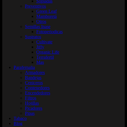
Sopladas
Preventivos
Green Leaf
Mamboretá
Otros
Semillas Inase
Fotoperiodicas
Sustratos
Cultivate
Jiffy
Organic Life
Terrafertil
Mas
Parafernalia
Armadores
Bandejas
Ceniceros
Contenedores
Encendedores
Filtros
Hojillas
Picadores
Pipas
Tabaco
Blog