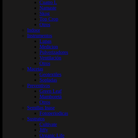
Cuatro L
Namaste
Skog
Top Crop
Otros
Indoor
Instrumentos
Lupas
Medicion
Pulverizadores
Ventilación
Otros
Macetas
Geotextiles
Sopladas
Preventivos
Green Leaf
Mamboretá
Otros
Semillas Inase
Fotoperiodicas
Sustratos
Cultivate
Jiffy
Organic Life