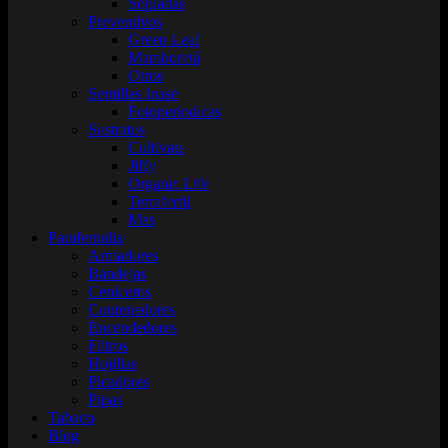
Sopladas
Preventivos
Green Leaf
Mamboretá
Otros
Semillas Inase
Fotoperiodicas
Sustratos
Cultivate
Jiffy
Organic Life
Terrafertil
Mas
Parafernalia
Armadores
Bandejas
Ceniceros
Contenedores
Encendedores
Filtros
Hojillas
Picadores
Pipas
Tabaco
Blog