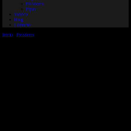
Picadores
Pipas
Tabaco
Blog
Contacto
Inicio
/
Picadores
/ Picador Dragon Ball 3 partes