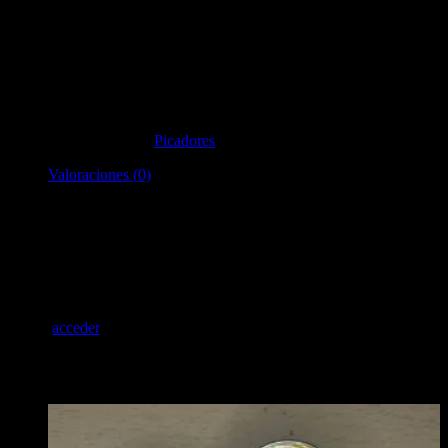
Picador Dragon Ball 3 partes
$
15.254,00
Sin existencias
SKU:
3188
Categoría:
Picadores
Valoraciones (0)
Valoraciones
No hay valoraciones aún.
Sé el primero en valorar “Picador Dragon Ball 3 partes”
Debes
acceder
para publicar una valoración.
Productos relacionados