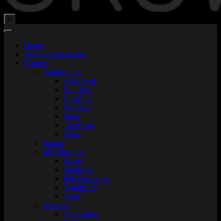
Total:
$
0,00
0
Home
Todos los productos
Cultivo
Fertilizantes
Advanced
Bio Bizz
Cuatro L
Namaste
Skog
Top Crop
Otros
Indoor
Instrumentos
Lupas
Medicion
Pulverizadores
Ventilación
Otros
Macetas
Geotextiles