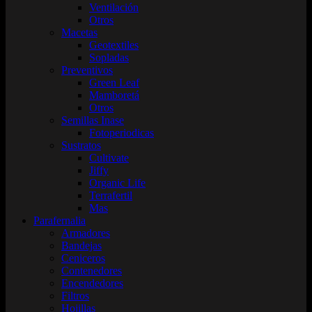
Ventilación
Otros
Macetas
Geotextiles
Sopladas
Preventivos
Green Leaf
Mamboretá
Otros
Semillas Inase
Fotoperiodicas
Sustratos
Cultivate
Jiffy
Organic Life
Terrafertil
Mas
Parafernalia
Armadores
Bandejas
Ceniceros
Contenedores
Encendedores
Filtros
Hojillas