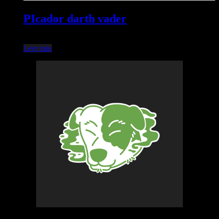
PIcador darth vader
$
27.420,14
Leer más