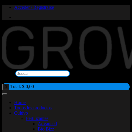
Saltar
Acceder / Registrarse
al
contenido
Buscar
×
Total:
$
0,00
0
Home
Todos los productos
Cultivo
Fertilizantes
Advanced
Bio Bizz