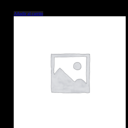
$
9.642,00
Añadir al carrito