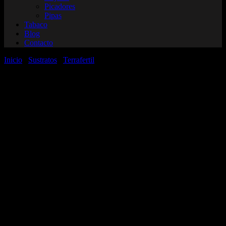
Picadores
Pipas
Tabaco
Blog
Contacto
Inicio
/
Sustratos
/
Terrafertil
/ Sustrato Growmix Multipro x 80
litros | Terrafertil