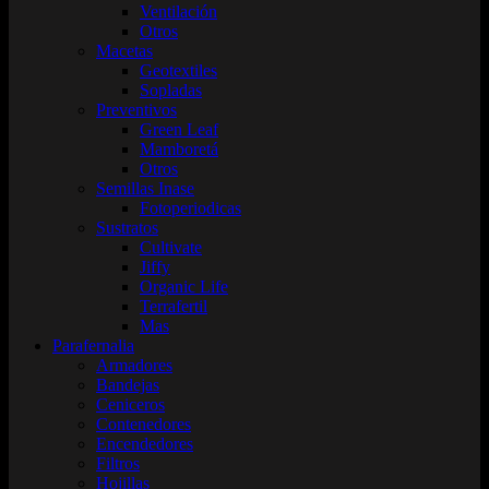
Ventilación
Otros
Macetas
Geotextiles
Sopladas
Preventivos
Green Leaf
Mamboretá
Otros
Semillas Inase
Fotoperiodicas
Sustratos
Cultivate
Jiffy
Organic Life
Terrafertil
Mas
Parafernalia
Armadores
Bandejas
Ceniceros
Contenedores
Encendedores
Filtros
Hojillas