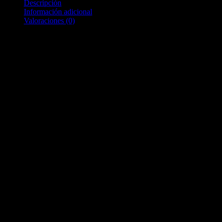
Descripción
Información adicional
Valoraciones (0)
Descripción
Componentes
Composición química:
pH:5,0 – 5,8 (corregido)*
C.E: 0,20 – 0,60 ds/m*
Humedad: 55 – 65% **M.O: 80 – 85%
**Cenizas: 20 – 15%
**Valores referidos a materia seca.
Componentes
Características físicas:
Densidad Sustrato Seca: 140-180 Kg/m3