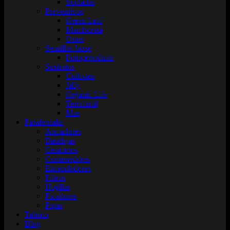
Sopladas
Preventivos
Green Leaf
Mamboretá
Otros
Semillas Inase
Fotoperiodicas
Sustratos
Cultivate
Jiffy
Organic Life
Terrafertil
Mas
Parafernalia
Armadores
Bandejas
Ceniceros
Contenedores
Encendedores
Filtros
Hojillas
Picadores
Pipas
Tabaco
Blog