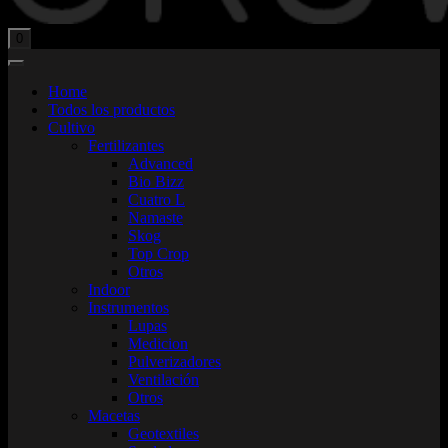
Total:
$
0,00
0
Home
Todos los productos
Cultivo
Fertilizantes
Advanced
Bio Bizz
Cuatro L
Namaste
Skog
Top Crop
Otros
Indoor
Instrumentos
Lupas
Medicion
Pulverizadores
Ventilación
Otros
Macetas
Geotextiles