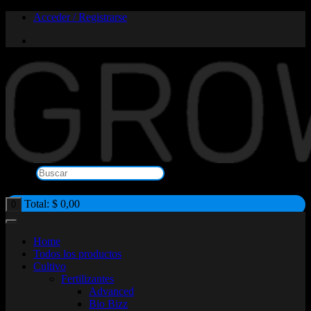
Saltar
Acceder / Registrarse
al
contenido
Buscar
×
Total:
$
0,00
0
Home
Todos los productos
Cultivo
Fertilizantes
Advanced
Bio Bizz