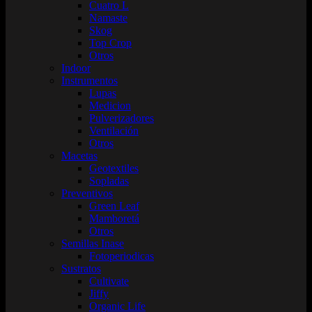
Cuatro L
Namaste
Skog
Top Crop
Otros
Indoor
Instrumentos
Lupas
Medicion
Pulverizadores
Ventilación
Otros
Macetas
Geotextiles
Sopladas
Preventivos
Green Leaf
Mamboretá
Otros
Semillas Inase
Fotoperiodicas
Sustratos
Cultivate
Jiffy
Organic Life