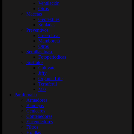
Ventilación
Otros
Macetas
Geotextiles
Sopladas
Preventivos
Green Leaf
Mamboretá
Otros
Semillas Inase
Fotoperiodicas
Sustratos
Cultivate
Jiffy
Organic Life
Terrafertil
Mas
Parafernalia
Armadores
Bandejas
Ceniceros
Contenedores
Encendedores
Filtros
Hojillas