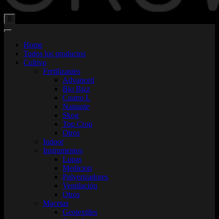
Total:
$
0,00
0
Home
Todos los productos
Cultivo
Fertilizantes
Advanced
Bio Bizz
Cuatro L
Namaste
Skog
Top Crop
Otros
Indoor
Instrumentos
Lupas
Medicion
Pulverizadores
Ventilación
Otros
Macetas
Geotextiles