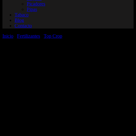
Picadores
Pipas
Tabaco
Blog
Contacto
Inicio
/
Fertilizantes
/
Top Crop
/ Top Auto fertilizante para
automáticas x 250 ml Top Crop