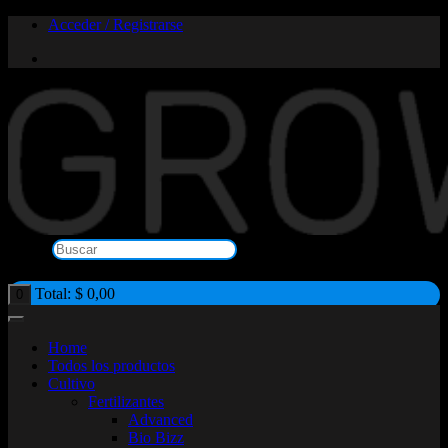
Saltar
Acceder / Registrarse
al
contenido
Buscar
×
Total:
$
0,00
0
Home
Todos los productos
Cultivo
Fertilizantes
Advanced
Bio Bizz