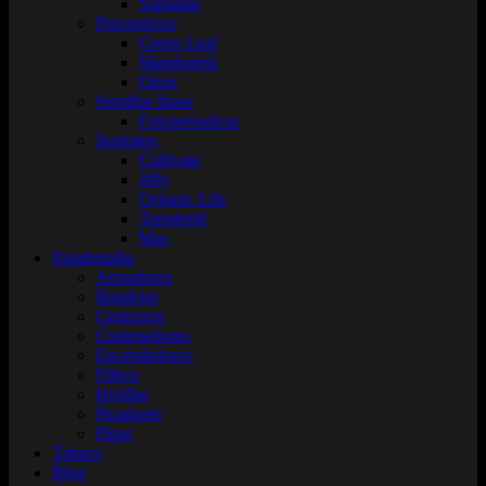
Sopladas
Preventivos
Green Leaf
Mamboretá
Otros
Semillas Inase
Fotoperiodicas
Sustratos
Cultivate
Jiffy
Organic Life
Terrafertil
Mas
Parafernalia
Armadores
Bandejas
Ceniceros
Contenedores
Encendedores
Filtros
Hojillas
Picadores
Pipas
Tabaco
Blog