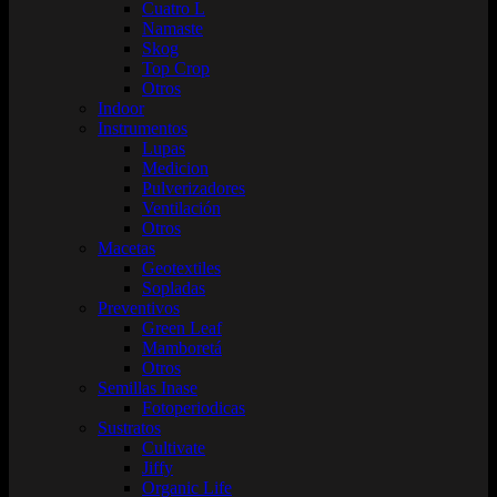
Cuatro L
Namaste
Skog
Top Crop
Otros
Indoor
Instrumentos
Lupas
Medicion
Pulverizadores
Ventilación
Otros
Macetas
Geotextiles
Sopladas
Preventivos
Green Leaf
Mamboretá
Otros
Semillas Inase
Fotoperiodicas
Sustratos
Cultivate
Jiffy
Organic Life